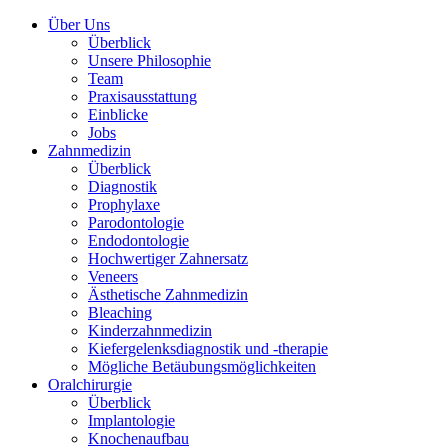
Über Uns
Überblick
Unsere Philosophie
Team
Praxis­ausstattung
Einblicke
Jobs
Zahn­medizin
Überblick
Diagnostik
Prophylaxe
Parodontologie
Endodontologie
Hochwertiger Zahnersatz
Veneers
Ästhetische Zahnmedizin
Bleaching
Kinder­zahnmedizin
Kiefergelenks­diagnostik und -therapie
Mögliche Betäubungs­möglichkeiten
Oralchirurgie
Überblick
Implantologie
Knochen­aufbau