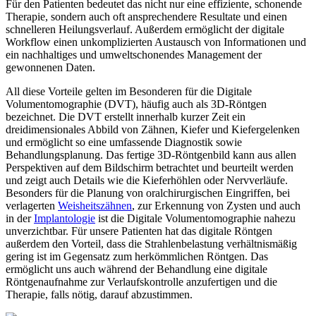
Für den Patienten bedeutet das nicht nur eine effiziente, schonende
Therapie, sondern auch oft ansprechendere Resultate und einen
schnelleren Heilungsverlauf. Außerdem ermöglicht der digitale
Workflow einen unkomplizierten Austausch von Informationen und
ein nachhaltiges und umweltschonendes Management der
gewonnenen Daten.
All diese Vorteile gelten im Besonderen für die Digitale
Volumentomographie (DVT), häufig auch als 3D-Röntgen
bezeichnet. Die DVT erstellt innerhalb kurzer Zeit ein
dreidimensionales Abbild von Zähnen, Kiefer und Kiefergelenken
und ermöglicht so eine umfassende Diagnostik sowie
Behandlungsplanung. Das fertige 3D-Röntgenbild kann aus allen
Perspektiven auf dem Bildschirm betrachtet und beurteilt werden
und zeigt auch Details wie die Kieferhöhlen oder Nervverläufe.
Besonders für die Planung von oralchirurgischen Eingriffen, bei
verlagerten
Weisheitszähnen
, zur Erkennung von Zysten und auch
in der
Implantologie
ist die Digitale Volumentomographie nahezu
unverzichtbar. Für unsere Patienten hat das digitale Röntgen
außerdem den Vorteil, dass die Strahlenbelastung verhältnismäßig
gering ist im Gegensatz zum herkömmlichen Röntgen. Das
ermöglicht uns auch während der Behandlung eine digitale
Röntgenaufnahme zur Verlaufskontrolle anzufertigen und die
Therapie, falls nötig, darauf abzustimmen.